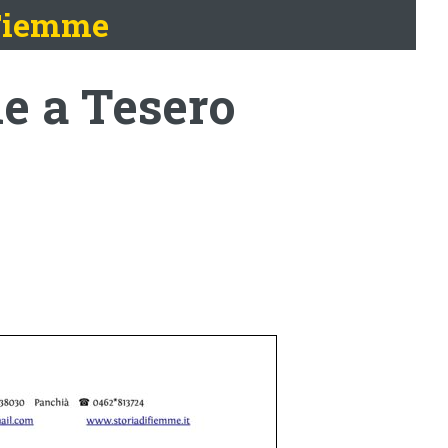
 Fiemme
one a Tesero