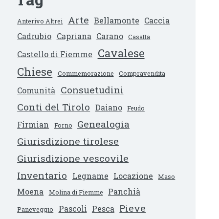
Arte
Bellamonte
Caccia
Anterivo Altrei
Cadrubio
Capriana
Carano
Casatta
Cavalese
Castello di Fiemme
Chiese
Commemorazione
Compravendita
Consuetudini
Comunità
Conti del Tirolo
Daiano
Feudo
Genealogia
Firmian
Forno
Giurisdizione tirolese
Giurisdizione vescovile
Inventario
Legname
Locazione
Maso
Moena
Panchià
Molina di Fiemme
Pieve
Pascoli
Pesca
Paneveggio