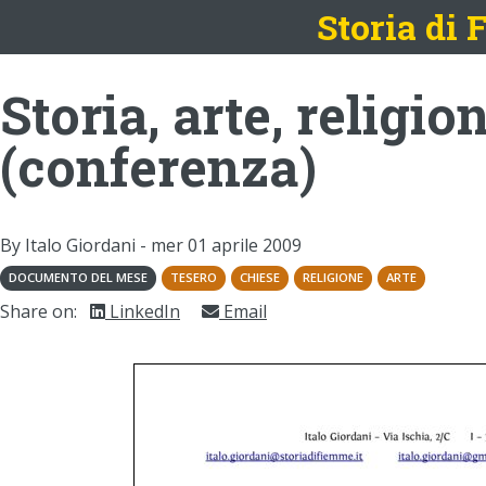
Storia di
Storia, arte, religi
(conferenza)
By Italo Giordani -
mer 01 aprile 2009
DOCUMENTO DEL MESE
TESERO
CHIESE
RELIGIONE
ARTE
Share on:
LinkedIn
Email