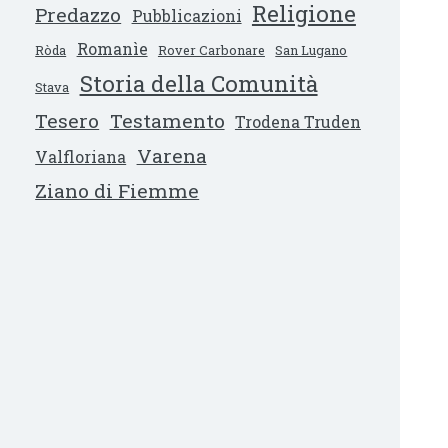
Religione
Predazzo
Pubblicazioni
Romanìe
Ròda
Rover Carbonare
San Lugano
Storia della Comunità
Stava
Tesero
Testamento
Trodena Truden
Varena
Valfloriana
Ziano di Fiemme