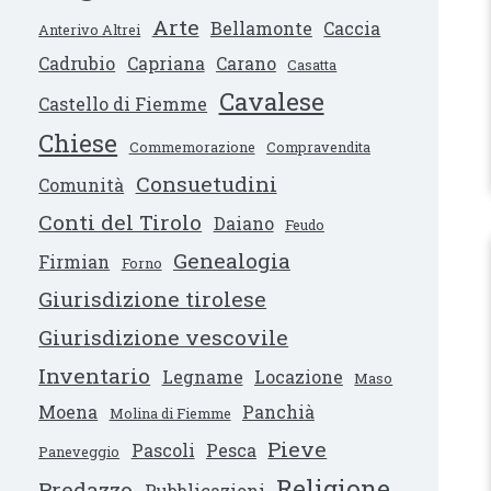
Arte
Bellamonte
Caccia
Anterivo Altrei
Cadrubio
Capriana
Carano
Casatta
Cavalese
Castello di Fiemme
Chiese
Commemorazione
Compravendita
Consuetudini
Comunità
Conti del Tirolo
Daiano
Feudo
Genealogia
Firmian
Forno
Giurisdizione tirolese
Giurisdizione vescovile
Inventario
Legname
Locazione
Maso
Moena
Panchià
Molina di Fiemme
Pieve
Pascoli
Pesca
Paneveggio
Religione
Predazzo
Pubblicazioni