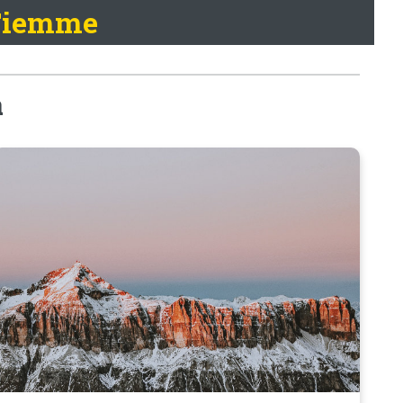
 Fiemme
a