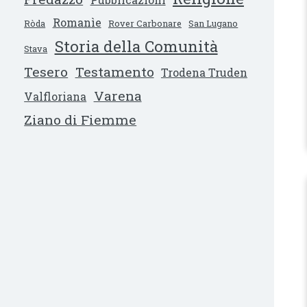
Romanìe
Ròda
Rover Carbonare
San Lugano
Storia della Comunità
Stava
Tesero
Testamento
Trodena Truden
Varena
Valfloriana
Ziano di Fiemme