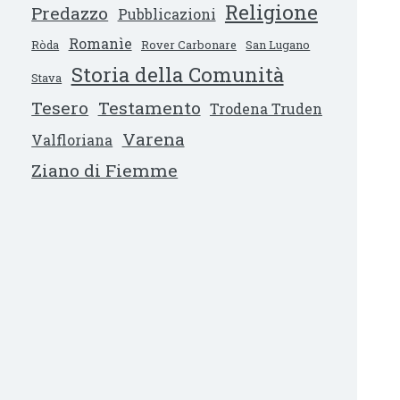
Religione
Predazzo
Pubblicazioni
Romanìe
Ròda
Rover Carbonare
San Lugano
Storia della Comunità
Stava
Tesero
Testamento
Trodena Truden
Varena
Valfloriana
Ziano di Fiemme