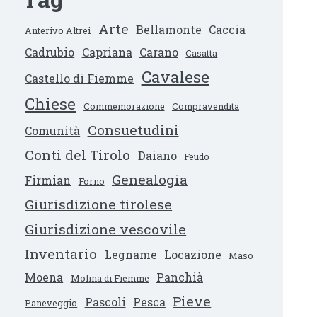
Arte
Bellamonte
Caccia
Anterivo Altrei
Cadrubio
Capriana
Carano
Casatta
Cavalese
Castello di Fiemme
Chiese
Commemorazione
Compravendita
Consuetudini
Comunità
Conti del Tirolo
Daiano
Feudo
Genealogia
Firmian
Forno
Giurisdizione tirolese
Giurisdizione vescovile
Inventario
Legname
Locazione
Maso
Moena
Panchià
Molina di Fiemme
Pieve
Pascoli
Pesca
Paneveggio