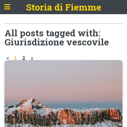
Storia di Fiemme
All posts tagged with:
Giurisdizione vescovile
«
1
2
»