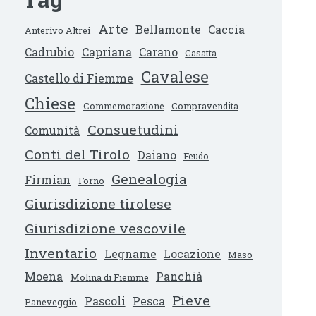
Arte
Bellamonte
Caccia
Anterivo Altrei
Cadrubio
Capriana
Carano
Casatta
Cavalese
Castello di Fiemme
Chiese
Commemorazione
Compravendita
Consuetudini
Comunità
Conti del Tirolo
Daiano
Feudo
Genealogia
Firmian
Forno
Giurisdizione tirolese
Giurisdizione vescovile
Inventario
Legname
Locazione
Maso
Moena
Panchià
Molina di Fiemme
Pieve
Pascoli
Pesca
Paneveggio