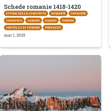
Schede romanìe 1418-1420
STORIA DELLA COMUNITÀ
ROMANÌE
CAVALESE
CADRUBIO
CARANO
DAIANO
VARENA
CASTELLO DI FIEMME
PREDAZZO
mar 1, 2025