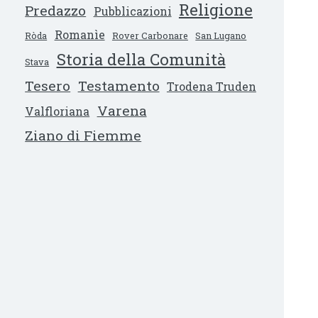
Religione
Predazzo
Pubblicazioni
Romanìe
Ròda
Rover Carbonare
San Lugano
Storia della Comunità
Stava
Tesero
Testamento
Trodena Truden
Varena
Valfloriana
Ziano di Fiemme