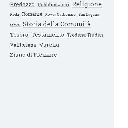
Religione
Predazzo
Pubblicazioni
Romanìe
Ròda
Rover Carbonare
San Lugano
Storia della Comunità
Stava
Tesero
Testamento
Trodena Truden
Varena
Valfloriana
Ziano di Fiemme