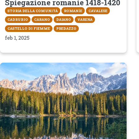
Spiegazione romanìe 1418-1420
STORIA DELLA COMUNITÀ
ROMANÌE
CAVALESE
CADRUBIO
CARANO
DAIANO
VARENA
CASTELLO DI FIEMME
PREDAZZO
feb 1, 2025