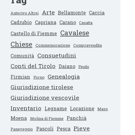
Arte
Bellamonte
Caccia
Anterivo Altrei
Cadrubio
Capriana
Carano
Casatta
Cavalese
Castello di Fiemme
Chiese
Commemorazione
Compravendita
Consuetudini
Comunità
Conti del Tirolo
Daiano
Feudo
Genealogia
Firmian
Forno
Giurisdizione tirolese
Giurisdizione vescovile
Inventario
Legname
Locazione
Maso
Moena
Panchià
Molina di Fiemme
Pieve
Pascoli
Pesca
Paneveggio