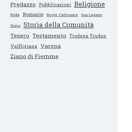
Religione
Predazzo
Pubblicazioni
Romanìe
Ròda
Rover Carbonare
San Lugano
Storia della Comunità
Stava
Tesero
Testamento
Trodena Truden
Varena
Valfloriana
Ziano di Fiemme