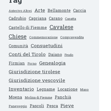
Arte
Bellamonte
Caccia
Anterivo Altrei
Cadrubio
Capriana
Carano
Casatta
Cavalese
Castello di Fiemme
Chiese
Commemorazione
Compravendita
Consuetudini
Comunità
Conti del Tirolo
Daiano
Feudo
Genealogia
Firmian
Forno
Giurisdizione tirolese
Giurisdizione vescovile
Inventario
Legname
Locazione
Maso
Moena
Panchià
Molina di Fiemme
Pieve
Pascoli
Pesca
Paneveggio