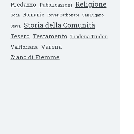
Religione
Predazzo
Pubblicazioni
Romanìe
Ròda
Rover Carbonare
San Lugano
Storia della Comunità
Stava
Tesero
Testamento
Trodena Truden
Varena
Valfloriana
Ziano di Fiemme