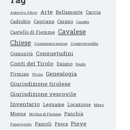
Arte
Bellamonte
Caccia
Anterivo Altrei
Cadrubio
Capriana
Carano
Casatta
Cavalese
Castello di Fiemme
Chiese
Commemorazione
Compravendita
Consuetudini
Comunità
Conti del Tirolo
Daiano
Feudo
Genealogia
Firmian
Forno
Giurisdizione tirolese
Giurisdizione vescovile
Inventario
Legname
Locazione
Maso
Moena
Panchià
Molina di Fiemme
Pieve
Pascoli
Pesca
Paneveggio