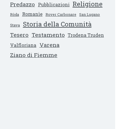
Religione
Predazzo
Pubblicazioni
Romanìe
Ròda
Rover Carbonare
San Lugano
Storia della Comunità
Stava
Tesero
Testamento
Trodena Truden
Varena
Valfloriana
Ziano di Fiemme