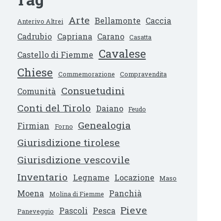
Arte
Bellamonte
Caccia
Anterivo Altrei
Cadrubio
Capriana
Carano
Casatta
Cavalese
Castello di Fiemme
Chiese
Commemorazione
Compravendita
Consuetudini
Comunità
Conti del Tirolo
Daiano
Feudo
Genealogia
Firmian
Forno
Giurisdizione tirolese
Giurisdizione vescovile
Inventario
Legname
Locazione
Maso
Moena
Panchià
Molina di Fiemme
Pieve
Pascoli
Pesca
Paneveggio