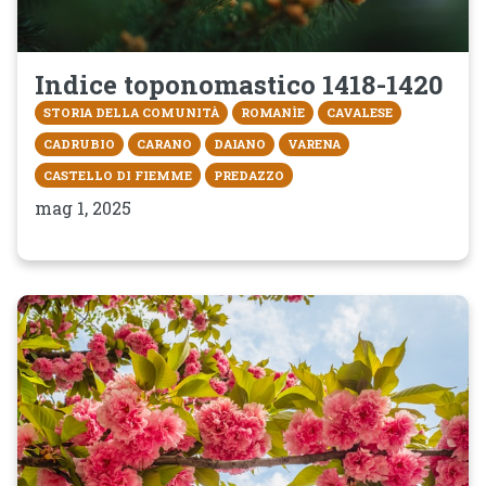
Indice toponomastico 1418-1420
STORIA DELLA COMUNITÀ
ROMANÌE
CAVALESE
CADRUBIO
CARANO
DAIANO
VARENA
CASTELLO DI FIEMME
PREDAZZO
mag 1, 2025