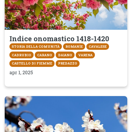
Indice onomastico 1418-1420
STORIA DELLA COMUNITÀ
ROMANÌE
CAVALESE
CADRUBIO
CARANO
DAIANO
VARENA
CASTELLO DI FIEMME
PREDAZZO
apr 1, 2025