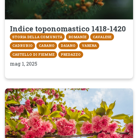
Indice toponomastico 1418-1420
STORIA DELLA COMUNITÀ
ROMANÌE
CAVALESE
CADRUBIO
CARANO
DAIANO
VARENA
CASTELLO DI FIEMME
PREDAZZO
mag 1, 2025